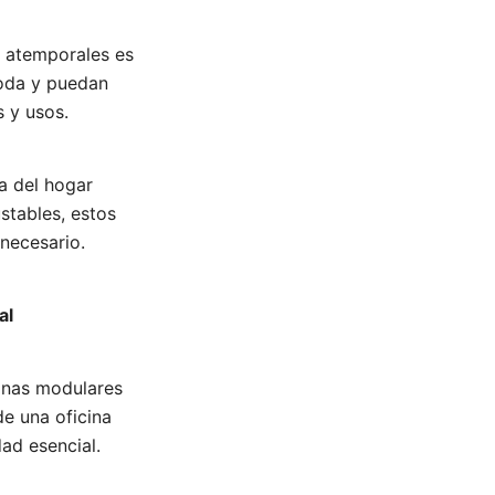
y atemporales es
moda y puedan
s y usos.
a del hogar
stables, estos
necesario.
al
cinas modulares
de una oficina
ad esencial.