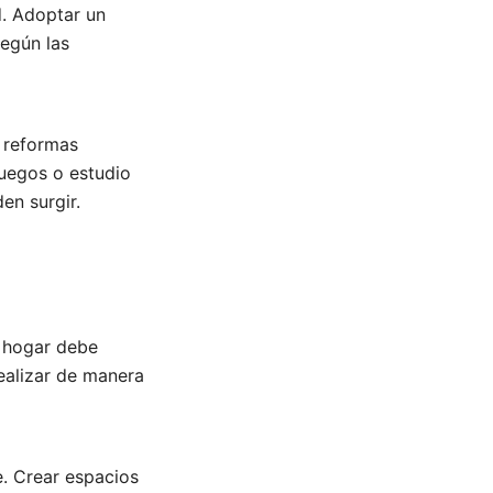
d. Adoptar un
según las
s reformas
juegos o estudio
en surgir.
u hogar debe
ealizar de manera
e. Crear espacios