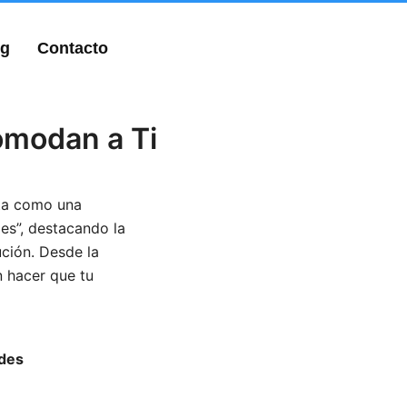
og
Contacto
omodan a Ti
nta como una
les”, destacando la
ución. Desde la
n hacer que tu
ades