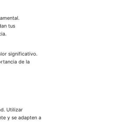
damental.
dan tus
ia.
or significativo.
rtancia de la
. Utilizar
nte y se adapten a