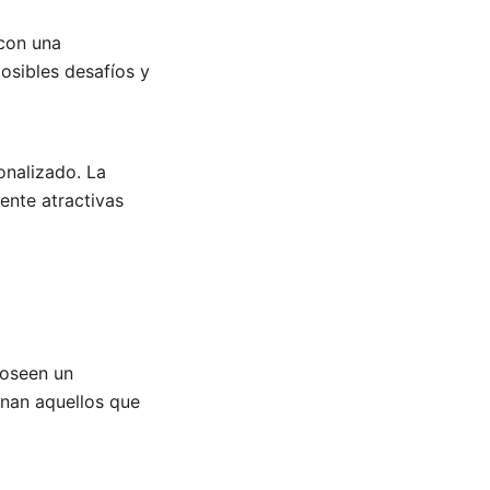
 con una
posibles desafíos y
onalizado. La
ente atractivas
poseen un
onan aquellos que